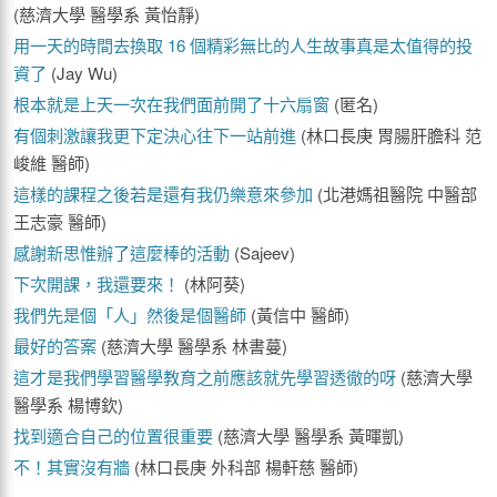
(慈濟大學 醫學系 黃怡靜)
用一天的時間去換取 16 個精彩無比的人生故事真是太值得的投
資了
(Jay Wu)
根本就是上天一次在我們面前開了十六扇窗
(匿名)
有個刺激讓我更下定決心往下一站前進
(林口長庚 胃腸肝膽科 范
峻維 醫師)
這樣的課程之後若是還有我仍樂意來參加
(北港媽祖醫院 中醫部
王志豪 醫師)
感謝新思惟辦了這麼棒的活動
(Sajeev)
下次開課，我還要來！
(林阿葵)
我們先是個「人」然後是個醫師
(黃信中 醫師)
最好的答案
(慈濟大學 醫學系 林書蔓)
這才是我們學習醫學教育之前應該就先學習透徹的呀
(慈濟大學
醫學系 楊博欽)
找到適合自己的位置很重要
(慈濟大學 醫學系 黃暉凱)
不！其實沒​有牆
(林口長庚 外科部 楊軒慈 醫師)