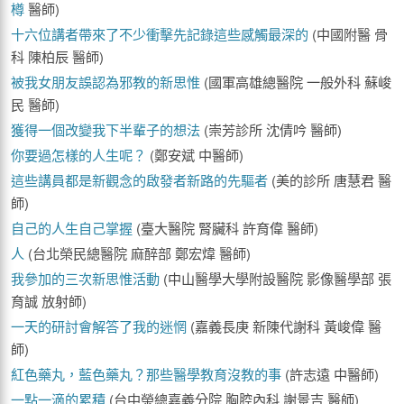
樽
醫師)
十六位講者帶來了不少衝擊先記錄這些感觸最深的
(中國附醫 骨
科 陳柏辰 醫師)
被我女朋友誤認為邪教的新思惟
(國軍高雄總醫院 一般外科 蘇峻
民 醫師)
獲得一個改變我下半輩子的想法
(崇芳診所 沈倩吟 醫師)
你要過怎樣的人生呢？
(鄭安斌 中醫師)
這些講員都是新觀念的啟發者新路的先驅者
(美的診所 唐慧君 醫
師)
自己的人生自己掌握
(臺大醫院 腎臟科 許育偉 醫師)
人
(台北榮民總醫院 麻醉部 鄭宏煒 醫師)
我參加的三次新思惟活動
(中山醫學大學附設醫院 影像醫學部 張
育誠 放射師)
一天的研討會解答了我的迷惘
(嘉義長庚 新陳代謝科 黃峻偉 醫
師)
紅色藥丸，藍色藥丸？那些醫學教育沒教的事
(許志遠 中醫師)
一點一滴的累積
(台中榮總嘉義分院 胸腔內科 謝景吉 醫師)