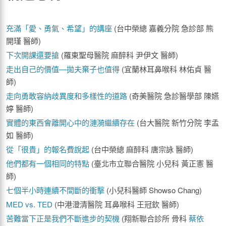
充滿「愛、勇氣、希望」的講座
(台中榮總 嘉義分院 急診部 熊
開瑾 醫師)
下次開課還要搶
(羅東聖母醫院 麻醉科 尹伊文 醫師)
走出自己的價值—拋夫棄子也值得
(宜蘭林耳鼻喉科 林佑貞 醫
師)
走向勇敢容納歧異度和多樣性的道路
(奇美醫院 急診醫學部 陳嬿
婷 醫師)
實體的東西會離開心中的漣漪繼續存在
(台大醫院 新竹分院 李孟
如 醫師)
從「很貴」的報名費說起
(台中榮總 麻醉科 唐宗詠 醫師)
他們都有一個相同的特點
(臺北市立聯合醫院 小兒科 黃正憲 醫
師)
七個半小時連續不間斷的衝擊
(小兒科醫師 Showso Chang)
MED vs. TED
(中港澄清醫院 耳鼻喉科 王冠欽 醫師)
苦難當下正是我們不斷進步的契機
(翔新聯合診所 骨科
蔡依