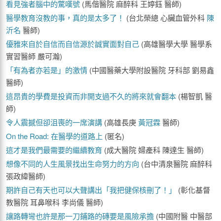
看見強者腦中的驚嘆號
(馬偕醫院 麻醉科 王婷鈺 醫師)
醫學教育沒教的事，真的是太多了！
(台北榮總 心臟血管外科
陳
沂名
醫師)
優雅來自於自信而自信源於誠實面對自己
(高雄醫學大學 醫學系
實習醫師 嚴可瀚)
「有為者亦若是」的激情
(中國醫藥大學附設醫院 牙科部 劉易鑫
醫師)
這昂貴的學費是投資而非開支過不久的將來就會翻本
(楊智凱 醫
師)
令人震撼但卻沮喪的一席演講
(高雄長庚
黃冠霖
醫師)
On the Road: 在醫學的道路上
(匿名)
這才是我們最需要的繼續教育
(成大醫院 婦產科 陳達生 醫師)
想像不同的人生風景找出生命努力的方向
(台中清泉醫院 麻醉科
張政緯醫師)
期許自己有天也可以大聲講出「我把健保核刪了！」
(彰化基督
教醫院 耳鼻喉科 李尚儀 醫師)
讓路轉彎也許是那一刀鋪路的磚要是風險承擔
(中國附醫 中醫部