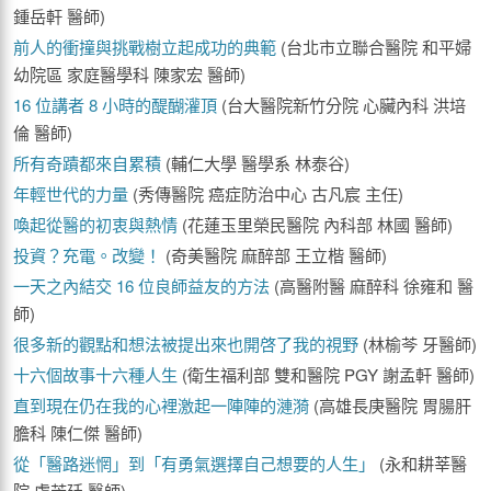
鍾岳軒 醫師)
前人的衝撞與挑戰樹立起成功的典範
(台北市立聯合醫院 和平婦
幼院區 家庭醫學科 陳家宏 醫師)
16 位講者 8 小時的醍醐灌頂
(台大醫院新竹分院 心臟內科 洪培
倫 醫師)
所有奇蹟都來自累積
(輔仁大學 醫學系 林泰谷)
年輕世代的力量
(秀傳醫院 癌症防治中心 古凡宸 主任)
喚起從醫的初衷與熱情
(花蓮玉里榮民醫院 內科部 林國 醫師)
投資？充電。改變！
(奇美醫院 麻醉部 王立楷 醫師)
一天之內結交 16 位良師益友的方法
(高醫附醫 麻醉科 徐雍和 醫
師)
很多新的觀點和想法被提出來也開啓了我的視野
(林榆芩 牙醫師)
十六個故事十六種人生
(衛生福利部 雙和醫院 PGY 謝孟軒 醫師)
直到現在仍在我的心裡激起一陣陣的漣漪
(高雄長庚醫院 胃腸肝
膽科 陳仁傑 醫師)
從「醫路迷惘」到「有勇氣選擇自己想要的人生」
(永和耕莘醫
院 盧芳廷 醫師)