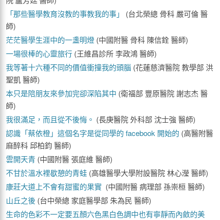
「那些醫學教育沒教的事教我的事」
(台北榮總 骨科 嚴可倫 醫
師)
茫茫醫學生涯中的一盞明燈
(中國附醫 骨科 陳信銓 醫師)
一場很棒的心靈旅行
(王維昌診所 李政鴻 醫師)
我等著十六種不同的價值衝撞我的頭腦
(花蓮慈濟醫院 教學部 洪
聖凱 醫師)
本只是陪朋友來參加完卻深陷其中
(衛福部 豐原醫院 謝志杰 醫
師)
我很滿足，而且從不後悔。
(長庚醫院 外科部 沈士強 醫師)
認識「蔡依橙」這個名字是從同學的 facebook 開始的
(高醫附醫
麻醉科 邱柏鈞 醫師)
雲開天青
(中國附醫 張庭維 醫師)
不甘於溫水裡歇憩的青蛙
(高雄醫學大學附設醫院 林心瀅 醫師)
康莊大道上不會有甜蜜的果實
(中國附醫 病理部 孫崇桓 醫師)
山丘之後
(台中榮總 家庭醫學部 朱為民 醫師)
生命的色彩不一定要五顏六色黑白色調中也有寧靜而內斂的美