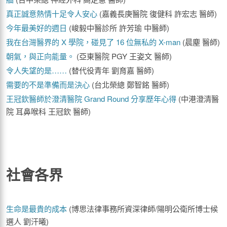
真正誠意熱情十足令人安心
(嘉義長庚醫院 復健科 許宏志 醫師)
今年最美好的週日
(峻毅中醫診所 許芳瑜 中醫師)
我在台灣醫界的 X 學院，碰見了 16 位無私的 X-man
(晨塵 醫師)
朝氣，與正向能量。
(亞東醫院 PGY 王姿文 醫師)
令人失望的是……
(替代役青年 劉育嘉 醫師)
需要的不是準備而是決心
(台北榮總 鄭智銘 醫師)
王冠欽醫師於澄清醫院 Grand Round 分享歷年心得
(中港澄清醫
院 耳鼻喉科 王冠欽 醫師)
社會各界
生命是最貴的成本
(博思法律事務所資深律師/陽明公衛所博士候
選人 劉汗曦)