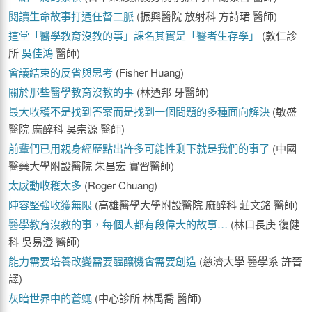
閱讀生命故事打通任督二脈
(振興醫院 放射科 方詩珺 醫師)
這堂「醫學教育沒教的事」課名其實是「醫者生存學」
(敦仁診
所
吳佳鴻
醫師)
會議結束的反省與思考
(Fisher Huang)
關於那些醫學教育沒教的事
(林迺邦 牙醫師)
最大收穫不是找到答案而是找到一個問題的多種面向解決
(敏盛
醫院 麻醉科 吳崇源 醫師)
前輩們已用親身經歷點出許多可能性剩下就是我們的事了
(中國
醫藥大學附設醫院 朱昌宏 實習醫師)
太感動收穫太多
(Roger Chuang)
陣容堅強收獲無限
(高雄醫學大學附設醫院 麻醉科 莊文銘 醫師)
醫學教育沒教的事，每個人都有段偉大的故事…
(林口長庚 復健
科 吳易澄 醫師)
能力需要培養改變需要醞釀機會需要創造
(慈濟大學 醫學系 許晉
譯)
灰暗世界中的蒼蠅
(中心診所 林禹喬 醫師)