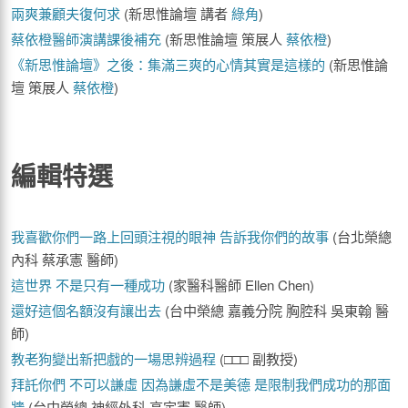
兩爽兼顧夫復何求
(新思惟論壇 講者
綠角
)
蔡依橙醫師演講課後補充
(新思惟論壇 策展人
蔡依橙
)
《新思惟論壇》之後：集滿三爽的心情其實是這樣的
(新思惟論
壇 策展人
蔡依橙
)
編輯特選
我喜歡你們一路上回頭注視的眼神 告訴我你們的故事
(台北榮總
內科 蔡承憲 醫師)
這世界 不是只有一種成功
(家醫科醫師 Ellen Chen)
還好這個名額沒有讓出去
(台中榮總 嘉義分院 胸腔科 吳東翰 醫
師)
教老狗變出新把戲的一場思辨過程
(□□□ 副教授)
拜託你們 不可以謙虛 因為謙虛不是美德 是限制我們成功的那面
牆
(台中榮總 神經外科 高定憲 醫師)