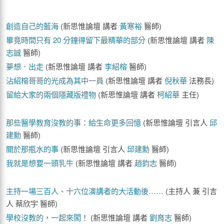
創造自己的藍海
(新思惟論壇 講者
黃寒裕
醫師)
畢竟時間只有 20 分鐘得留下最精華的部分
(新思惟論壇 講者
陳
志誠
醫師)
夢想．出走
(新思惟論壇 講者
李紹榕
醫師)
沾紹榕哥哥的光成為其中一員
(新思惟論壇 講者
倪秋華
法務長)
留給大家的兩個隱藏版禮物
(新思惟論壇 講者
柯紹華
主任)
那些醫學教育沒教的事：給生命更多回憶
(新思惟論壇 引言人
邱
建勳
醫師)
關於那瓶水的事
(新思惟論壇 引言人
邱建勳
醫師)
我就是想要一頭​乳牛
(新思惟論壇 講者
趙鈞志
醫師)
主持一場三百人、十六位演講者的大活動後……
(主持人 兼 引言
人 蔡欣宇 醫師)
學校沒教的，一起來闖！
(新思惟論壇 講者
劉育志
醫師)