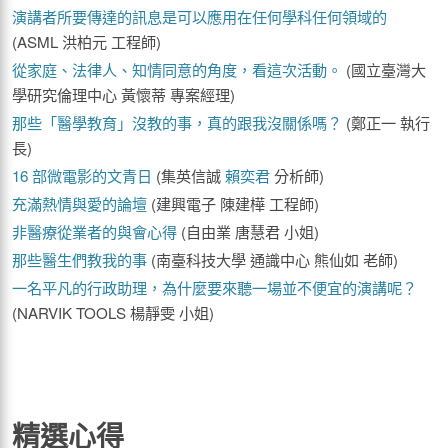
演講者所要傳達的訊息是可以應用在任何學科任何領域的
(ASML 洪柏元 工程師)
從家庭、法律人、知情同意的角度，看這次活動。
(國立臺灣大
學研究倫理中心 黃懷蒂 專案經理)
那些「醫學教育」沒教的事，真的跟我沒關係嗎？
(鄭正一 執行
長)
16 部微電影的文青日
(集英信誠
賴奕君
分析師)
充滿熱情與愛的論壇
(建興電子 陳建樺 工程師)
非醫療從業者的與會心得
(自由業 唐慧君 小姐)
那些醫生們教我的事
(南臺科技大學 通識中心 熊仙如 老師)
一名平凡的行政助理，為什麼要來聽一場並不便宜的演講呢？
(NARVIK TOOLS 楊靜雯 小姐)
精選心得