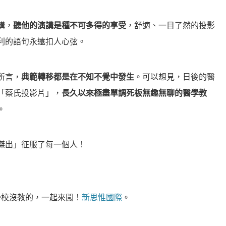
講，
聽他的演講是種不可多得的享受
，舒適、一目了然的投影
利的語句永遠扣人心弦。
所言，
典範轉移都是在不知不覺中發生
。可以想見，日後的醫
「蔡氏投影片」，
長久以來極盡單調死板無趣無聊的醫學教
。
傑出」征服了每一個人！
學校沒教的，一起來闖！
新思惟國際
。