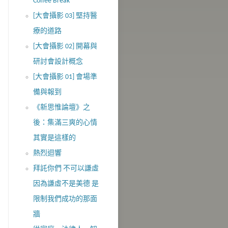
Coffee Break
[大會攝影 03] 堅持醫
療的道路
[大會攝影 02] 開幕與
研討會設計概念
[大會攝影 01] 會場準
備與報到
《新思惟論壇》之
後：集滿三爽的心情
其實是這樣的
熱烈迴響
拜託你們 不可以謙虛
因為謙虛不是美德 是
限制我們成功的那面
牆