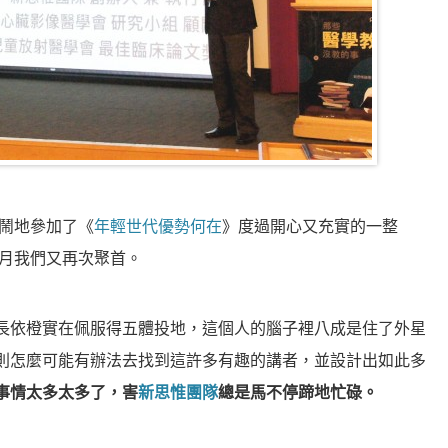
熱鬧鬧地參加了《
年輕世代優勢何在
》度過開心又充實的一整
5 月我們又再次聚首。
長依橙實在佩服得五體投地，這個人的腦子裡八成是住了外星
則怎麼可能有辦法去找到這許多有趣的講者，並設計出如此多
事情太多太多了，害
新思惟團隊
總是馬不停蹄地忙碌。