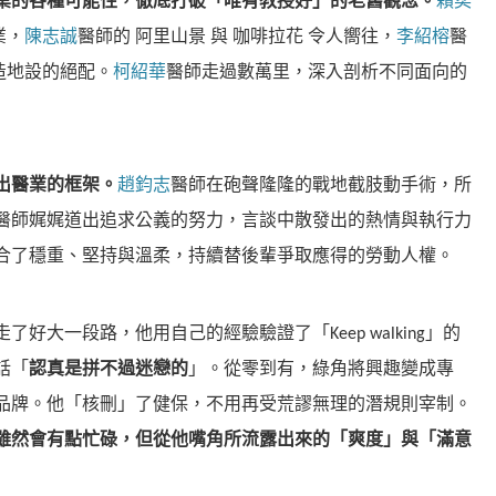
業的各種可能性，徹底打破「唯有教授好」的老舊觀念。
賴奕
業，
陳志誠
醫師的 阿里山景 與 咖啡拉花 令人嚮往，
李紹榕
醫
造地設的絕配。
柯紹華
醫師走過數萬里，深入剖析不同面向的
出醫業的框架。
趙鈞志
醫師在砲聲隆隆的戰地截肢動手術，所
醫師娓娓道出追求公義的努力，言談中散發出的熱情與執行力
合了穩重、堅持與溫柔，持續替後輩爭取應得的勞動人權。
了好大一段路，他用自己的經驗驗證了「Keep walking」的
話「
認真是拼不過迷戀的
」。從零到有，綠角將興趣變成專
品牌。他「核刪」了健保，不用再受荒謬無理的潛規則宰制。
雖然會有點忙碌，但從他嘴角所流露出來的「爽度」與「滿意