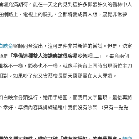
論壇充滿期待。能在一天之內見到這許多仰慕許久的醫林中人
在網路上、電視上的臉孔，全都將變成真人版，感覺非常夢
白映俞
醫師同台演出，這可是件非常新鮮的嘗試。但是，決定
頭是「
準備這種雙人演講應該很容易吵架吧……
」。畢竟兩個
風格不一樣，節奏也不一樣，就像手術台上同時出現兩位主刀
相對。如果吵了架又害蔡校長開天窗那實在大大罪過。
和白映俞分頭進行，她用手繪圖，而我用文字呈現，最後再將
。幸好，準備內容與排練過程中我們沒有吵架 （只有一點點