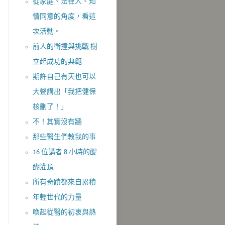
從家庭、法律人、知
情同意的角度，看這
次活動。
前人的衝撞與挑戰 樹
立起成功的典範
期許自己有天也可以
大聲講出「我把健保
核刪了！」
不！其實沒​有牆
那些醫生們教我的事
16 位講者 8 小時的醍
醐灌頂
所有奇蹟都來自累積
年輕世代的力量
喚起從醫的初衷與熱