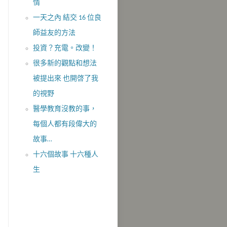
情
一天之內 結交 16 位良
師益友的方法
投資？充電。改變！
很多新的觀點和想法
被提出來 也開啓了我
的視野
醫學教育沒教的事，
每個人都有段偉大的
故事…
十六個故事 十六種人
生