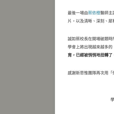
最後一場由
蔡依橙
醫師主
片，以及清晰、深刻、犀
誠如蔡校長在開場破題時
學會上將出現越來越多的
育，已經被悄悄地扭轉了
感謝新思惟團隊再次用「