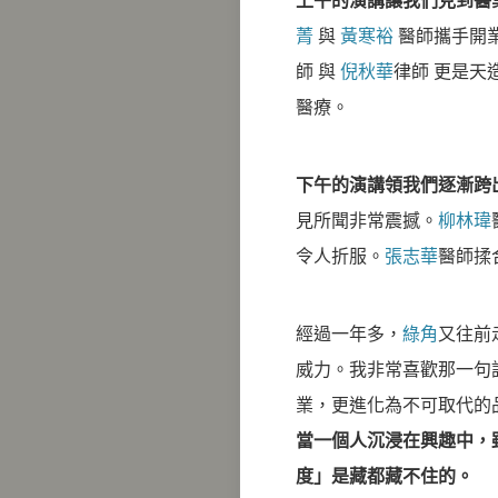
上午的演講讓我們見到醫
菁
與
黃寒裕
醫師攜手開
師 與
倪秋華
律師 更是天
醫療。
下午的演講領我們逐漸跨
見所聞非常震撼。
柳林瑋
令人折服。
張志華
醫師揉
經過一年多，
綠角
又往前走
威力。我非常喜歡那一句
業，更進化為不可取代的
當一個人沉浸在興趣中，
度」是藏都藏不住的。