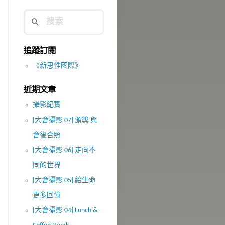
追蹤訂閱
《新思惟國際》
近期文章
攝影紀實
[大會攝影 07] 頒獎 與
會後合照
[大會攝影 06] 走向不
同的世界
[大會攝影 05] 給生命
更多回憶
[大會攝影 04] Lunch &