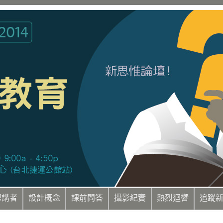
程講者
設計概念
課前問答
攝影紀實
熱烈迴響
追蹤