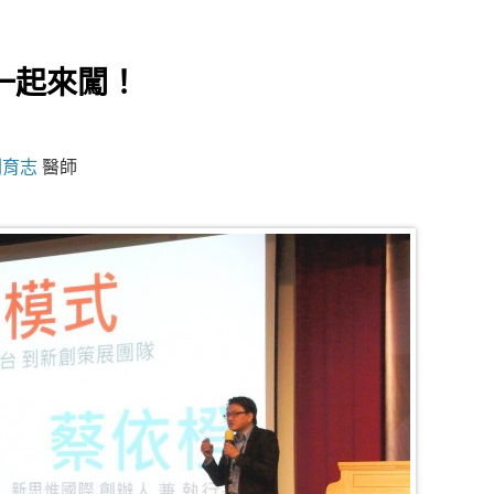
一起來闖！
劉育志
醫師