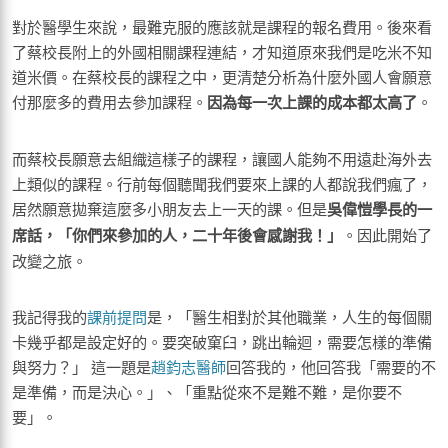
對於醫學生來說，最難克服的應該就是課程的報名費用。後來看
了蔡校長附上的外國相關課程連結，才知道原來我們是吃米不知
道米價。在蔡校長的課程之中，更清楚分析為什麼外國人會願意
付那麼多的費用去參加課程。
因為每一次上課的成本都太高了
。
而蔡校長願意去組織這樣子的課程，讓國人能夠不用遠赴海外去
上類似的課程。行前每個聽聞我們要來上課的人都說我們瘋了，
居然願意拋棄這麼多小朋友去上一天的課。但是
吳偉愷學長的一
席話，「你們來參加的人，二十年後會感謝我！」
。因此開始了
改變之旅。
我記得我的
課前提問
是，「醫生相對於其他職業，人生的每個關
卡幾乎都是設定好的。要突破窠臼，跳出輪迴，需要怎樣的準備
與努力？」 這一題是
趙鈞志醫師
回答我的，他回答我「需要的不
是準備，而是決心。」、「重點從來不是難不難，是你要不
要」。