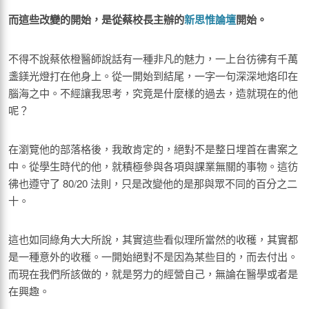
而這些改變的開始，是從蔡校長主辦的
新思
惟
論壇
開始。
不得不說蔡依橙醫師說話有一種非凡的魅力，一上台彷彿有千萬
盞鎂光燈打在他身上。從一開始到結尾，一字一句深深地烙印在
腦海之中。不經讓我思考，究竟是什麼樣的過去，造就現在的他
呢？
在瀏覽他的部落格後，我敢肯定的，絕對不是整日埋首在書案之
中。從學生時代的他，就積極參與各項與課業無關的事物。這彷
彿也遵守了 80/20 法則，只是改變他的是那與眾不同的百分之二
十。
這也如同綠角大大所說，其實這些看似理所當然的收穫，其實都
是一種意外的收穫。一開始絕對不是因為某些目的，而去付出。
而現在我們所該做的，就是努力的經營自己，無論在醫學或者是
在興趣。