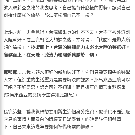
進入瑪莉亞之牆的我去思考，自己擁有什麼樣的優勢，該幫自己
創造什麼樣的優勢，該怎麼樣讓自己不一樣？
上課之前，更會覺得，台灣如果真的混不下去，大不了被外派到
大陸就好。在上完柯老大的課之後，才發現，「代誌不是憨人所
想的這樣」。
技術面上，台灣的醫師能力未必比大陸的醫師好，
實務面上，在大陸，政治力和關係遠勝於一切。
那那那……我去薪水更好的新加坡好了！它們只需要頂尖的醫學
人才，但沉重的生活壓力是需要解決的課題。那馬來西亞總可以
了吧？不好意思，語言可能不通喔！而且排華的情形有點嚴重
(從馬來西亞的交換學生得知此訊息)。
聽完這些，讓我覺得想要用醫生這個身分烙跑，似乎也不是這麼
容易的事情！而國內的環境又日漸嚴苛。的確是該仔細盤算一
下，自己未來這幾年要如何準備所需的籌碼。