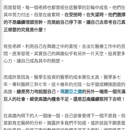
而我發現，每一個老師也都曾經在這醫學的巨輪中成長，他們在
其中努力付出，但是在疲累時，
在受挫時，在失望時，他們選擇
的不是繼續埋頭苦幹，而是給自己停下來，讓自己去思考自己真
正想要的究竟是什麼！
有些老師，利用自己在興趣之中的喜悅，去淡化醫療工作中的苦
悶，逐漸發現，其實自己的興趣似乎有另外一片天空，投資更多
心力，讓自己成為其中的翹楚。
而或許是因為，醫學生投資的醫學的成本實在太高，醫學系七
年，專科醫師三到七年，這十幾年的光陰，似乎變成轉換跑道的
高牆。
總是努力地說服自己，
瑪麗亞之牆
的另外一端是一個充滿
巨人的社會，縱使高牆內糧食不足，還是忍痛繼續堅持下去吧！
在高牆內倒下的人一個接一個，自己卻會覺得下一個不是我，但
是劉育志醫師的分析，揭露許多我們不知道，或許該說不願意面
對的真相。但是沉重的數據逼迫我們不得不去面對。讓即將真正