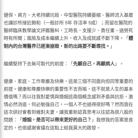
健保、資方、大老持續坑殺、中型醫院持續萎縮、醫師流入基層
也讓診所接近飽和（一般診所 5年 存活率 5成）；而留在醫院的
醫師臨床教學論文評鑑醫糾，工時長、支援少、責任重、過勞死
時有所聞；風險及成本繼續上升，收入及成就感不斷下降。「
體
制內的台灣醫界已逐漸崩毀，新的出路要不斷尋找。
」
繼續堅持下去無可取代的前提：「
先顧自己，再顧病人
」。
健康、家庭、工作尊嚴及快樂，這是三個不同面向但同等重要的
前提。健康和尊嚴快樂的重要性不言而喻，這不就是人生的基本
價值嗎？而以往我對愛情與婚姻這兩個概念感到矛盾與抗拒，激
情必然消退，何必勉強自己，一個人不也過得很好嗎？然而我在
這次研討會看到幾對夫妻，讓我重新認真思考以往認為很八股的
問題：「
婚姻，是否可以帶來更好的自己？
」我想我的答案是肯
定的，也很感謝會議在這點上給我莫大的啟發。