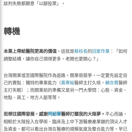
談判失敗都願意「以腳投票」。
轉機
本業上帶給醫院更高的價值
。這就是
蔡校長
的
回家作業
：「如何
調整結構，讓你自己領得更多，老闆也更開心？」
台灣開業或至國際醫院作為退路。開業很競爭，一定要先設定自
己的賣點：獨特的專業能力（
黃寒裕
醫師主打久咳，
賴亦菁
醫師
主打失眠）；而開業前的準備又是另一門大學問：心態、資金、
地點、員工、地方人脈等等。
若想往國際發展，感謝
柯紹華
醫師打醒我的大陸夢。
平心而論，
相較於大陸投入在學術、臨床及上中下游醫療產業鏈的頂尖人才
及資金，都可以看出台灣在醫療的規模氣度及整合能力等，早已