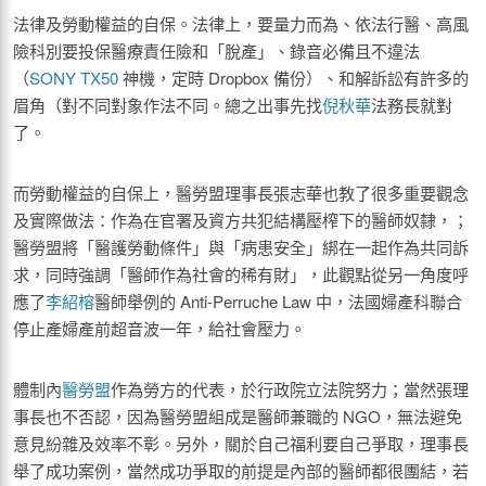
法律及勞動權益的自保。法律上，要量力而為、依法行醫、高風
險科別要投保醫療責任險和「脫產」、錄音必備且不違法
（
SONY TX50
神機，定時 Dropbox 備份）、和解訴訟有許多的
眉角（對不同對象作法不同。總之出事先找
倪秋華
法務長就對
了。
而勞動權益的自保上，醫勞盟理事長張志華也教了很多重要觀念
及實際做法：作為在官署及資方共犯結構壓榨下的醫師奴隸，；
醫勞盟將「醫護勞動條件」與「病患安全」綁在一起作為共同訴
求，同時強調「醫師作為社會的稀有財」，此觀點從另一角度呼
應了
李紹榕
醫師舉例的 Anti-Perruche Law 中，法國婦產科聯合
停止產婦產前超音波一年，給社會壓力。
體制內
醫勞盟
作為勞方的代表，於行政院立法院努力；當然張理
事長也不否認，因為醫勞盟組成是醫師兼職的 NGO，無法避免
意見紛雜及效率不彰。另外，關於自己福利要自己爭取，理事長
舉了成功案例，當然成功爭取的前提是內部的醫師都很團結，若