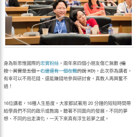
身為新思惟國際的
忠
實
粉絲
，兩年來四個小朋友傷亡無數
(
編
按：其實是五個，
右邊還有一個在飄
的說
XD)
。此次忝為講者，
有幸可以不用花錢、還能賺錢地參與研討會，真教人再興奮不
過！
16位講者，16種人生態度。大家都試著用 20 分鐘的短短時間帶
給學員們不同的啟示或教誨。聽著不同面向的發展，不同的夢
想、不同的出走演化，一天下來真有浮生若夢之感。