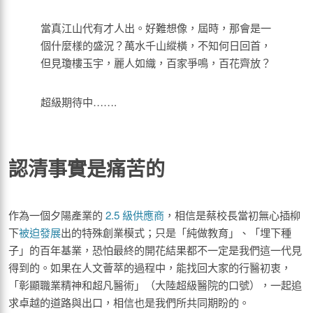
當真江山代有才人出。好難想像，屆時，那會是一
個什麼樣的盛況？萬水千山縱橫，不知何日回首，
但見瓊樓玉宇，麗人如織，百家爭鳴，百花齊放？
超級期待中…….
認清事實是痛苦的
作為一個夕陽產業的
2.5 級供應商
，相信是蔡校長當初無心插柳
下
被迫發展
出的特殊創業模式；只是「純做教育」、「埋下種
子」的百年基業，恐怕最終的開花結果都不一定是我們這一代見
得到的。如果在人文薈萃的過程中，能找回大家的行醫初衷，
「彰顯職業精神和超凡醫術」（大陸超級醫院的口號），一起追
求卓越的道路與出口，相信也是我們所共同期盼的。