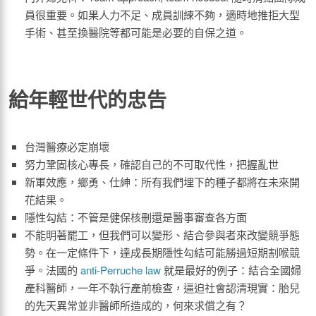
員很重要。如果人力不足、成員訓練不夠，適時地推拒大型
手術、甚至換醫院等都可能是必要的自保之道。
給年輕世代的忠告
台灣醫療必定崩壞
努力鞏固核心專長，確認自己的不可取代性，把握亂世
新軍效應，鄉勇、仕紳：所有我們埋下的種子都將在未來開
花結果。
隱性勾結：不管是健保核刪還是醫事審查各方面
不能明著罷工，但我們可以變形、結合參與者來改變競爭態
勢。在一定條件下，達成長期隱性勾結可能勝過短期割喉競
爭。法國的
anti-Perruche law
就是最好的例子：結合全國婦
產科醫師，一年不執行產前檢查，逼迫社會認清現實：胎兒
的先天異常並非醫師所造成的，何來求償之有？