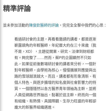
精準評論
並未參加活動的
陳俊欽醫師的評論
，完完全全擊中我們的心思：
看過研討會的主題，再看看邀請的講者，都是逐漸
嶄露頭角的年輕醫師，年紀層大約在三十來歲（我
不是，XD），主題從開業、研究、法律到財經都
有。夠完整了……然而，蔡P的企圖顯然不只如
此，如果從前後數場研討會的講者來分析，一個針
對年輕醫師，由學術為核心，慢慢擴展到應變與出
路的雪球越滾越大，而且，講者都有形象清新、有
個人特色、與逐步擴增的知名度與社會影響力的特
質。一個隱隱然以各方醫界青年領袖為主幹，並將
人員從網路世界抽出，黏著於這主幹，終而向一個
有組織、有熱情、具國際觀、生存力旺盛的年輕卻
龐大的新醫界組織邁進。