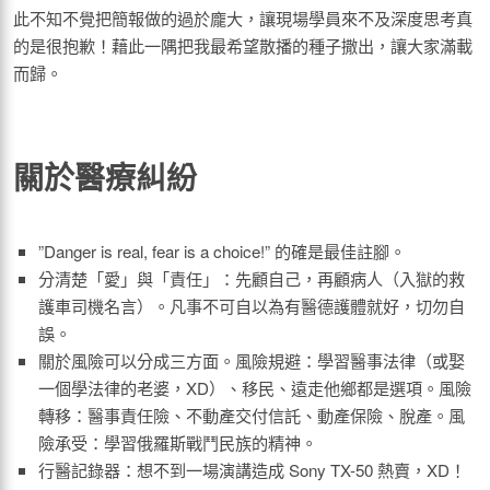
此不知不覺把簡報做的過於龐大，讓現場學員來不及深度思考真
的是很抱歉！藉此一隅把我最希望散播的種子撒出，讓大家滿載
而歸。
關於醫療糾紛
”Danger is real, fear is a choice!” 的確是最佳註腳。
分清楚「愛」與「責任」：先顧自己，再顧病人（入獄的救
護車司機名言）。凡事不可自以為有醫德護體就好，切勿自
誤。
關於風險可以分成三方面。風險規避：學習醫事法律（或娶
一個學法律的老婆，XD）、移民、遠走他鄉都是選項。風險
轉移：醫事責任險、不動產交付信託、動產保險、脫產。風
險承受：學習俄羅斯戰鬥民族的精神。
行醫記錄器：想不到一場演講造成 Sony TX-50 熱賣，XD！