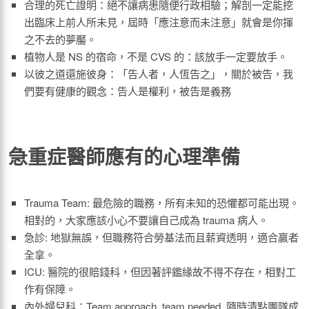
合理的死亡證明：絕不讓病患隨便行政相驗；解剖一定能挖
出臨床上前人所未見，屆時「應注意而未注意」就會是你揮
之不去的夢靨。
植物人是 NS 的宿命，不是 CVS 的：該放手一定要放手。
以彼之道還施彼身：「告人者，人恆告之」，關於被告，我
們要有健康的觀念：告人是權利，被告是義務
急重症醫師應有的心理準備
Trauma Team: 最危險的職務，所有未知的恐懼都可能出現。
相對的，大家應該小心不要讓自己成為 trauma 病人。
急診: 地獄無誤，但職務符合勞基法而且薪資透明，適合贏者
全拿。
ICU: 醫院的很賠錢科，但因著評鑑緣故不得不存在，相對工
作有保障。
內外婦兒科：Team approach, team needed. 隨時清點團隊成