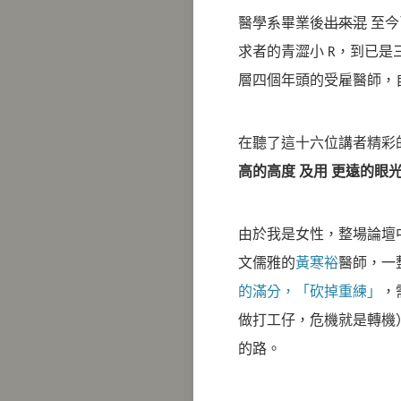
醫學系畢業後
出來混
至今
求者的青澀小 R，到已
層四個年頭的受雇醫師，
在聽了這十六位講者精彩
高的高度
及用
更遠的眼
由於我是女性，整場論壇
文儒雅的
黃寒裕
醫師，一
的滿分，「砍掉重練」
，
做打工仔，危機就是轉機
的路。