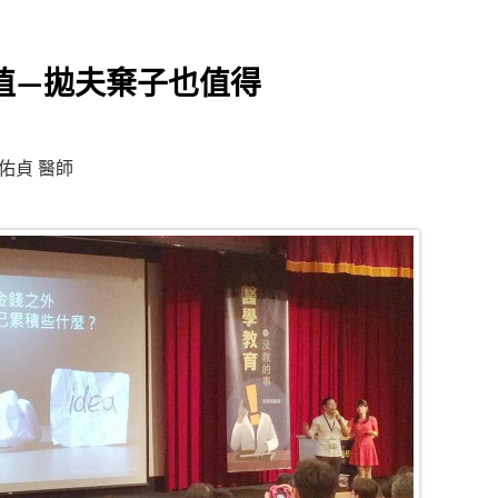
值—拋夫棄子也值得
佑貞 醫師