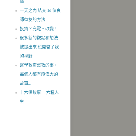
情
一天之內 結交 16 位良
師益友的方法
投資？充電。改變！
很多新的觀點和想法
被提出來 也開啓了我
的視野
醫學教育沒教的事，
每個人都有段偉大的
故事…
十六個故事 十六種人
生