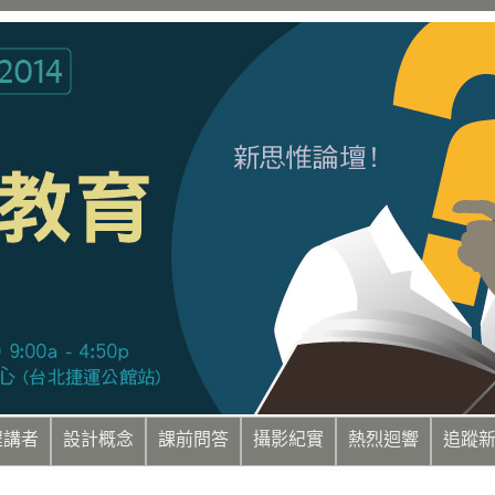
程講者
設計概念
課前問答
攝影紀實
熱烈迴響
追蹤