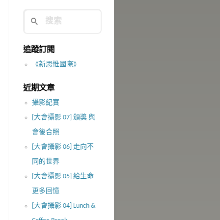
追蹤訂閱
《新思惟國際》
近期文章
攝影紀實
[大會攝影 07] 頒獎 與
會後合照
[大會攝影 06] 走向不
同的世界
[大會攝影 05] 給生命
更多回憶
[大會攝影 04] Lunch &