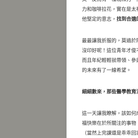
力和咖啡拉花，實在是太
他堅定的意志，
找到合適
最最讓我折服的，莫過於
沒印好呢！這位青年才俊
而且年紀輕輕就帶領、參
的未來有了一線希望。
細細數來，那些醫學教育
這一天讓我瞭解，該如何
福快樂在於所關注的事物
（當然上完課還是乖乖回