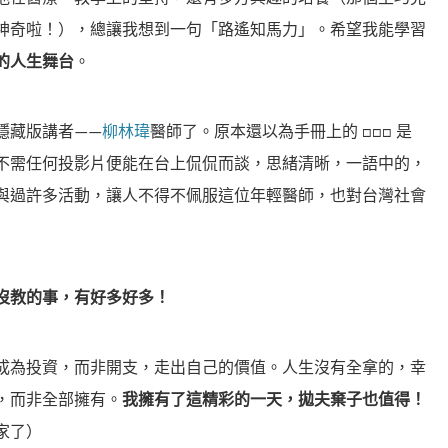
神奇啦！），總讓我想到一句「路遙知馬力」。希望我能學習
的人生舞台
。
隱藏版講者——
柳林瑋
醫師了。原本還以為手冊上的 □□□ 是
不需任何投影片便能在台上侃侃而談，思緒清晰，一語中的，
與過許多活動，讓人不得不佩服這位年輕醫師，也對台灣社會
沒教的事，有好多好多！
成為投資，而非開支，走出自己的價值。人生沒有全拿的，幸
，而非全部擁有。
我擁有了這精彩的一天，拋夫棄子也值得！
家了）