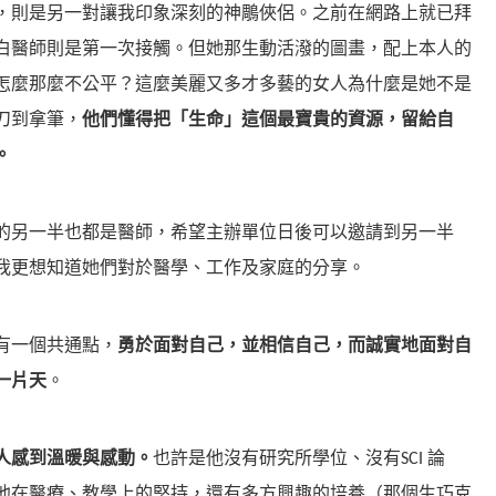
，則是另一對讓我印象深刻的神鵰俠侶。之前在網路上就已拜
白醫師則是第一次接觸。但她那生動活潑的圖畫，配上本人的
怎麼那麼不公平？這麼美麗又多才多藝的女人為什麼是她不是
刀到拿筆，
他們懂得把「生命」這個最寶貴的資源，留給自
。
的另一半也都是醫師，希望主辦單位日後可以邀請到另一半
我更想知道她們對於醫學、工作及家庭的分享。
有一個共通點，
勇於面對自己，並相信自己，而誠實地面對自
一片天
。
人感到溫暖與感動。
也許是他沒有研究所學位、沒有SCI 論
他在醫療、教學上的堅持，還有多方興趣的培養（那個生巧克