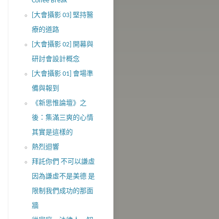
Coffee Break
[大會攝影 03] 堅持醫
療的道路
[大會攝影 02] 開幕與
研討會設計概念
[大會攝影 01] 會場準
備與報到
《新思惟論壇》之
後：集滿三爽的心情
其實是這樣的
熱烈迴響
拜託你們 不可以謙虛
因為謙虛不是美德 是
限制我們成功的那面
牆