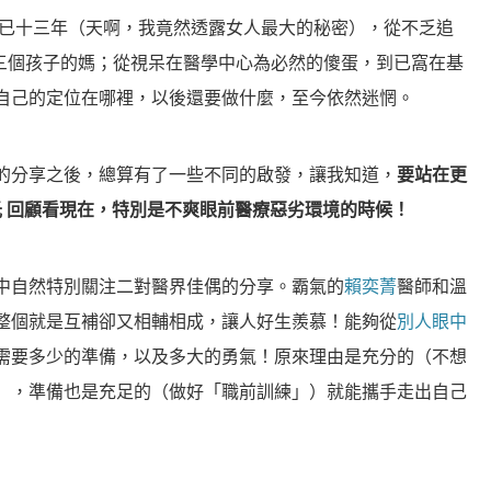
已十三年（天啊，我竟然透露女人最大的秘密），從不乏追
是三個孩子的媽；從視呆在醫學中心為必然的傻蛋，到已窩在基
自己的定位在哪裡，以後還要做什麼，至今依然迷惘。
的分享之後，總算有了一些不同的啟發，讓我知道，
要站在
更
光
回顧看現在，特別是不爽眼前醫療惡劣環境的時候！
中自然特別關注二對醫界佳偶的分享。霸氣的
賴奕菁
醫師和溫
整個就是互補卻又相輔相成，讓人好生羨慕！能夠從
別人眼中
需要多少的準備，以及多大的勇氣！原來理由是充分的（不想
），準備也是充足的（做好「職前訓練」）就能攜手走出自己