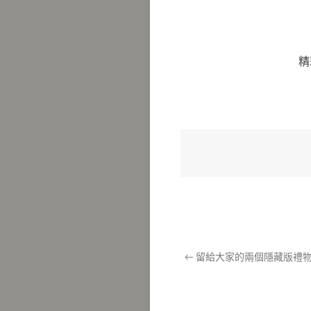
精
←
留給大家的兩個隱藏版禮