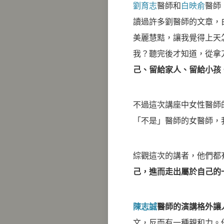
劉育志
醫師和
白映俞
醫師
讀過許多劉醫師的文章，
美麗慧黠，讓我覺得上天
我？聽完後才知道，從拿
己、留給家人、留給小孩
不過這次講座中女性醫師
「不是」醫師的女醫師，
綜觀這次的講者，他們都
己，進而走出屬於自己的
陳志誠
醫師的演講格外讓
文，反而有一種親和力。