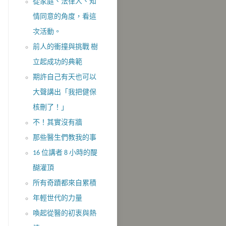
從家庭、法律人、知
情同意的角度，看這
次活動。
前人的衝撞與挑戰 樹
立起成功的典範
期許自己有天也可以
大聲講出「我把健保
核刪了！」
不！其實沒​有牆
那些醫生們教我的事
16 位講者 8 小時的醍
醐灌頂
所有奇蹟都來自累積
年輕世代的力量
喚起從醫的初衷與熱