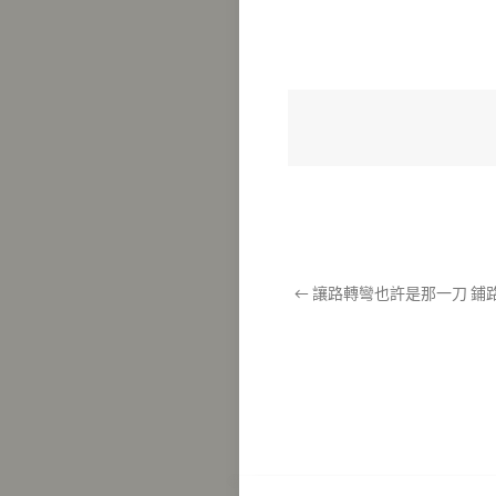
←
讓路轉彎也許是那一刀 鋪