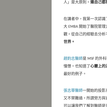
人」是大原則。
連自己都
在講者中，我第一次認識
大 EMBA 開始了醫院
觀。從自己的經驗去分析
世界。
趙鈞志醫師
是 MSF 
憧憬。也知道了
心靈上的
最好的例子。
張志華醫師
一開始的投影
又不禁難過。所謂勞方與
可以讓我們了解到醫師是