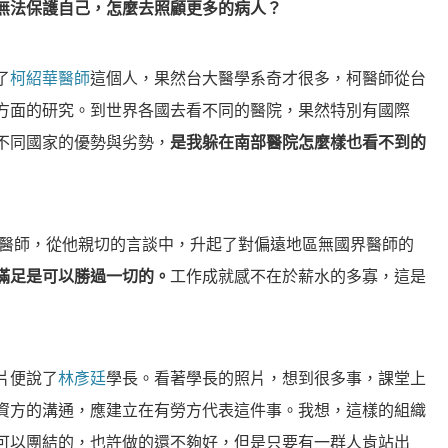
無法保護自己，怎麼去照顧更多的病人？
了
柯紹華醫師
這個人，果然台大醫學系奇才很多，柯醫師從台
管理方面的研究。到世界各國去看不同的醫院，果然特別有國際
不同國家的優勢與劣勢，
是我躲在南部醫院怎麼樣也看不到的
的外科醫師，從他親切的言談中，升起了對偏遠地區無國界醫師的
滿足是可以勝過一切的。
工作成就感不在於薪水的多寡，這是
片便說了
林彥廷
學長。看著學長的照片，想到很多事，課堂上
資方的溝通，應建立在有勞方代表這件事。我想，這樣的組織
可以團結的，也許做的還不夠好，但是只要有一群人肯站出