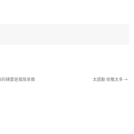
路的磚要是風險承擔
太感動 收穫太多
→