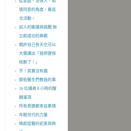
從家庭、法律人、知
情同意的角度，看這
次活動。
前人的衝撞與挑戰 樹
立起成功的典範
期許自己有天也可以
大聲講出「我把健保
核刪了！」
不！其實沒​有牆
那些醫生們教我的事
16 位講者 8 小時的醍
醐灌頂
所有奇蹟都來自累積
年輕世代的力量
喚起從醫的初衷與熱