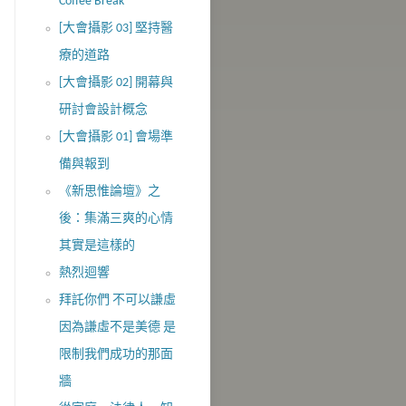
Coffee Break
[大會攝影 03] 堅持醫
療的道路
[大會攝影 02] 開幕與
研討會設計概念
[大會攝影 01] 會場準
備與報到
《新思惟論壇》之
後：集滿三爽的心情
其實是這樣的
熱烈迴響
拜託你們 不可以謙虛
因為謙虛不是美德 是
限制我們成功的那面
牆