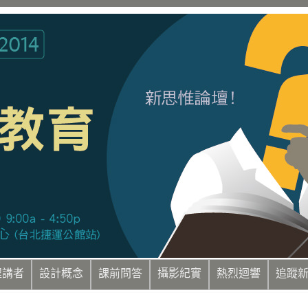
程講者
設計概念
課前問答
攝影紀實
熱烈迴響
追蹤