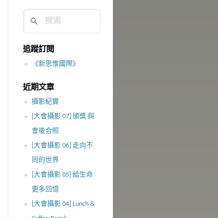
追蹤訂閱
《新思惟國際》
近期文章
攝影紀實
[大會攝影 07] 頒獎 與
會後合照
[大會攝影 06] 走向不
同的世界
[大會攝影 05] 給生命
更多回憶
[大會攝影 04] Lunch &