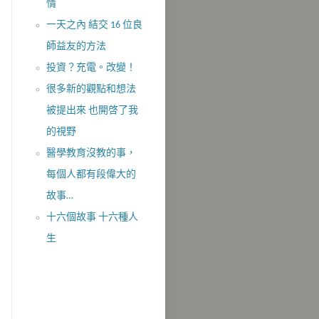
情
一天之內 結交 16 位良
師益友的方法
投資？充電。改變！
很多新的觀點和想法
被提出來 也開啓了我
的視野
醫學教育沒教的事，
每個人都有段偉大的
故事…
十六個故事 十六種人
生