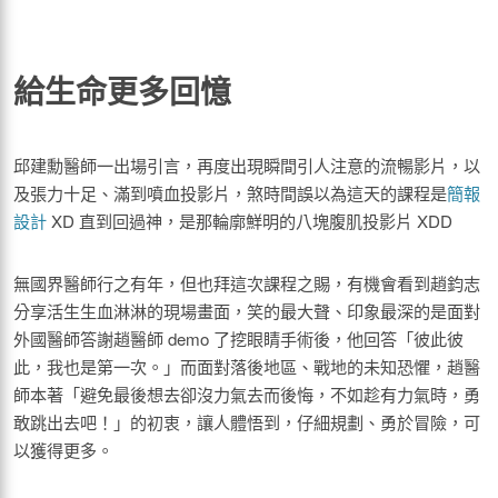
給生命更多回憶
邱建勳醫師一出場引言，再度出現瞬間引人注意的流暢影片，以
及張力十足、滿到噴血投影片，煞時間誤以為這天的課程是
簡報
設計
XD 直到回過神，是那輪廓鮮明的八塊腹肌投影片 XDD
無國界醫師行之有年，但也拜這次課程之賜，有機會看到趙鈞志
分享活生生血淋淋的現場畫面，笑的最大聲、印象最深的是面對
外國醫師答謝趙醫師 demo 了挖眼睛手術後，他回答「彼此彼
此，我也是第一次。」而面對落後地區、戰地的未知恐懼，趙醫
師本著「避免最後想去卻沒力氣去而後悔，不如趁有力氣時，勇
敢跳出去吧！」的初衷，讓人體悟到，仔細規劃、勇於冒險，可
以獲得更多。