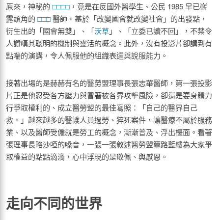
原來，神秘的
□□□□
，竟是在反國外醫學生、公民 1985 早已嶄
露頭角的
□□□
醫師。基於「改變國會就改變社會」的出發點，
衍生出的「國會無雙」、「
沃草
」、「立委已讀不回」，不禁令
人讚嘆其聰明的機制與靈活的概念。此外，沒有投影片卻講到有
點喘的演講，令人佩服他的組織表達與說服能力。
接著出場的是赫赫有名的醫勞盟理事長張志華醫師，第一張投影
片正是他忍受各方壓力與冒著被各界攻擊風險，卻還是要身體力
行爭取權利的、成立醫勞盟的最佳寫照：「自己的醫界自己
救。」越來越多的醫護人員過勞、猝死案件，讓醫療不屬於服務
業、以及醫師受僱就是勞工的概念，漸漸普及、浮出檯面。看著
張理事長略沙啞的嗓音，一張一張敘述醫勞盟篳路藍縷為大家爭
取權益的點點滴滴，心中浮現的是敬佩、與感恩。
走向不同的世界