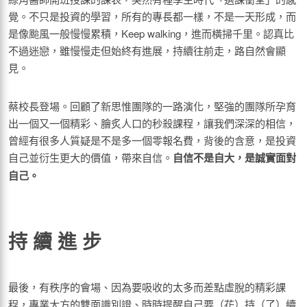
覺。不只是投資的學習，所有的專長都一樣，不是一天形成，而
是像颱風一般慢慢累積，Keep walking，進而橫掃千里。認真比
不過迷戀，雖慢慢走但始終有進展，持續往前走，路自然會顯
見。
蔡校長登場。回顧了新思惟團隊的一路演化，堅強的團隊所孕育
出一個又一個精彩、膾炙人口的秒殺課程，讓我們深深的相信，
曾經有很多人質疑是不是多一個零報名費，背後的含意，是投資
自己並衍生更大的價值，帶來自信。
自信不是自大，是誠實面對
自己。
持 續 進 步
最後，有秩序的會場、因為要吸收的太多而差點虛脫的精彩課
程，專業大方的雙面識別證、時時提醒自己要（花）持（了）續