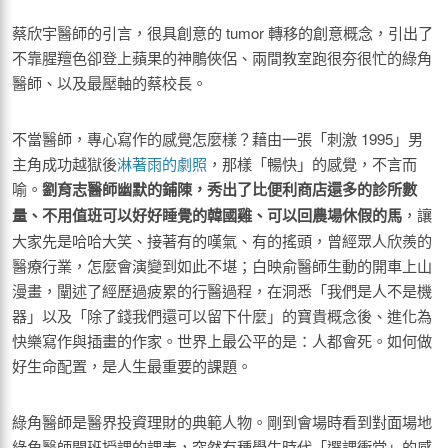
蔡欣宇醫師的引言，很具創意的 tumor 轉移的創意概念，引出了
不靠腥羶色卻登上蘋果的神鵰俠侶、兩間教室跑很夯很忙的綠角
醫師、以及最壓軸的蔡校長。
不當醫師，專心寫作的感覺怎麼樣？藉由一張「刺激 1995」男
主角成功越獄後
淋著雨的劇照
，那樣「暢快」的感覺，不言而
喻。
劉育志醫師幽默的鋪陳，秀出了比便利商店還多的診所數
量、不用值班可以好好睡覺的韓國雞、可以回農場休假的馬
，讓
大家先是哈哈大笑、接著有的嘆氣、有的搖頭，曾經眾人欣羨的
醫療行業，怎麼會演變到如此不堪；白映俞醫師生動的開車上山
漫畫，闡述了經歷過疲累的行醫過程，在洞悉「我們是人不是機
器」以及「除了錢我們還可以留下什麼」的寶貴概念後、進化為
快樂寫作與插畫的作家。世界上最公平的是：人都會死。如何做
好生命配置，是人生最重要的課題。
綠角醫師是醫界投資理財的典範人物。剛到會場時看到對面場地
綠角醫師開班授課的課表，突然有種學生時代「選課衝堂」的感