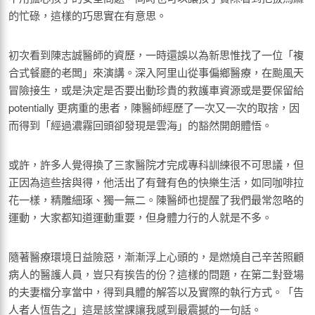
的忙碌，這樣的巧思實在有意思。
初次看到陳志誠醫師的資歷，一時還誤以為新思惟找了一位「複
合式餐廳的老闆」來演講。深入阿里山從事偏鄉醫療，在颱風天
冒險接生，或是決定是否要出動珍貴的救護車資源或是要保留給
potentially 更病重的患者，陳醫師經歷了一次又一次的取捨，因
而得到「經過濃霧回頭卻發現是雲海」的豁然開朗體悟。
或許，許多人覺得換了三家醫院才完成專科訓練很不可思議，但
正因為這些捨與得，他活出了有聲有色的快樂生活，如同咖啡拉
花一樣，精雕細琢、獨一無二。陳醫師也提醒了我們最常忽略的
運動，大家都知道運動重要，但身體力行的人就是不多。
隨著醫療環境日益險惡，漸漸浮上心頭的，是燃燒自己辛苦照顧
病人的醫護人員，豈只有挨告的份？這樣的問題，在第二對登場
的夫妻檔分享當中，得到具體的解答以及實際的執行方式。「告
人者人恆告之」這是該堂課讓我感到最震撼的一句話。