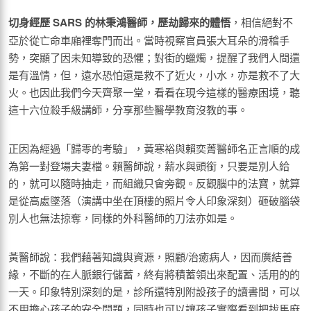
切身經歷 SARS
的林秉鴻醫師，歷劫歸來的體悟
，相信絕對不
亞於從亡命車廂裡奪門而出。當時視察官員張大耳朵的滑稽手
勢，突顯了因未知導致的恐懼；對街的蠟燭，提醒了我們人間還
是有溫情，但，遠水恐怕還是救不了近火，小水，亦是救不了大
火。也因此我們今天齊聚一堂，看看在現今這樣的醫療困境，聽
這十六位殺手級講師，分享那些醫學教育沒教的事。
正因為經過「歸零的考驗」，黃寒裕與賴奕菁醫師名正言順的成
為第一對登場夫妻檔。賴醫師說，薪水與頭銜，只要是別人給
的，就可以隨時抽走，而組織只會旁觀。反觀腦中的法寶，就算
是從高處墜落（演講中坐在頂樓的照片令人印象深刻）砸破腦袋
別人也無法掠奪，同樣的外科醫師的刀法亦如是。
黃醫師說：我們藉著知識與資源，照顧/治癒病人，因而廣結善
緣，不斷的在人脈銀行儲蓄，終有將積蓄領出來配置、活用的的
一天。印象特別深刻的是，診所還特別附設孩子的讀書間，可以
不用擔心孩子的安全問題，同時也可以讓孩子實際看到把拔馬麻