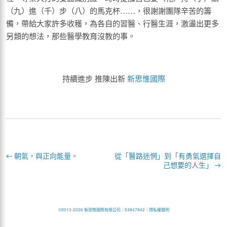
（九）進（千）步（八）的馬克杯……，很謝謝團隊辛苦的籌
備，帶給大家許多收穫，為各自的習醫、行醫生涯，激盪出更多
另類的想法，那些醫學教育沒教的事。
持續進步 推陳出新
新思惟國際
←
朝氣，與正向能量。
從「醫路迷惘」到「有勇氣選擇自
己想要的人生」
→
©2013-2026 新思惟國際有限公司
｜
53847842
｜
隱私權聲明