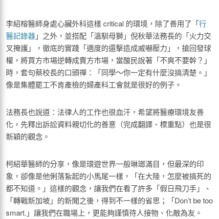
李紹榕醫師身處心臟外科這樣 critical 的環境，除了善用了「
行
醫記錄器
」之外，並搭配「溫馴母獅」倪秋華法務長的「火力交
叉掩護」，徹底的實踐「適度的還擊造成威嚇壓力」，搶回發球
權，將買方市場逆轉成賣方市場，當酸民說著「不爽不要幹？」
時，套句蔡校長的口頭禪：「同學～你一定有什麼沒搞清楚。」
像是集體罷工不肯產檢的婦產科工會就是很好的例子。
法務長也說道：法律人的工作也很血汗，希望將醫療環境友善
化，先釋出訴訟資料親切化的善意（完成翻譯、標重點）也是很
新穎的觀念。
柯紹華醫師的分享，像是環遊世界一般琳瑯滿目，但最深的印
象，卻像是他俐落紮起的小馬尾一樣，「在大陸，怎麼被搞死的
都不知道。」這樣的觀念，讓我們在看了許多「假日飛刀手」、
「轉戰新加坡」的新聞之後，得到不一樣的省思；「Don’t be too
smart.」讓我們在職場上，更能夠謹慎待人接物、化敵為友。