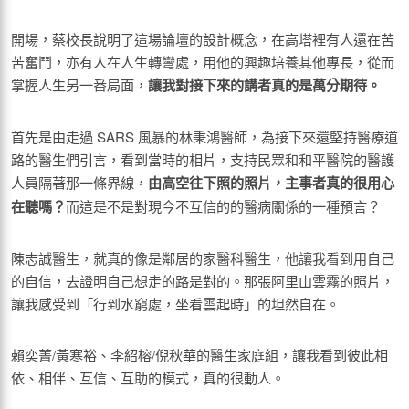
開場，蔡校長說明了這場論壇的設計概念，在高塔裡有人還在苦
苦奮鬥，亦有人在人生轉彎處，用他的興趣培養其他專長，從而
掌握人生另一番局面，
讓我對接下來的講者真的是萬分期待。
首先是由走過 SARS 風暴的林秉鴻醫師，為接下來還堅持醫療道
路的醫生們引言，看到當時的相片，支持民眾和和平醫院的醫護
人員隔著那一條界線，
由高空往下照的照片，主事者真的很用心
在聽嗎？
而這是不是對現今不互信的的醫病關係的一種預言？
陳志誠醫生，就真的像是鄰居的家醫科醫生，他讓我看到用自己
的自信，去證明自己想走的路是對的。那張阿里山雲霧的照片，
讓我感受到「行到水窮處，坐看雲起時」的坦然自在。
賴奕菁/黃寒裕、李紹榕/倪秋華的醫生家庭組，讓我看到彼此相
依、相伴、互信、互助的模式，真的很動人。