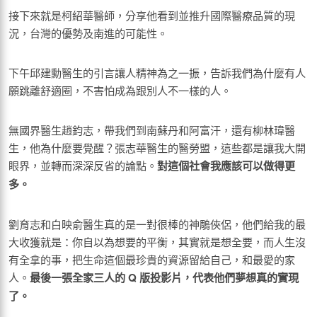
接下來就是柯紹華醫師，分享他看到並推升國際醫療品質的現
況，台灣的優勢及南進的可能性。
下午邱建勳醫生的引言讓人精神為之一振，告訴我們為什麼有人
願跳離舒適圈，不害怕成為跟別人不一樣的人。
無國界醫生趙鈞志，帶我們到南蘇丹和阿富汗，還有柳林瑋醫
生，他為什麼要覺醒？張志華醫生的醫勞盟，這些都是讓我大開
眼界，並轉而深深反省的論點。
對這個社會我應該可以做得更
多。
劉育志和白映俞醫生真的是一對很棒的神鵰俠侶，他們給我的最
大收獲就是：你自以為想要的平衡，其實就是想全要，而人生沒
有全拿的事，把生命這個最珍貴的資源留給自己，和最愛的家
人。
最後一張全家三人的
Q
版投影片，代表他們夢想真的實現
了。