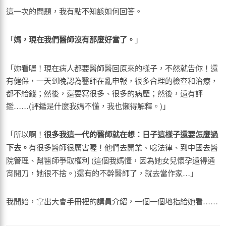
這一次的問題，我有點不知該如何回答。
「
媽，現在我們醫師沒有那麼好當了。
」
「妳看喔！現在病人都要醫師醫回原來的樣子，不然就告你！還
有健保，一天到晚認為醫師在亂申報，很多合理的檢查和治療，
都不給錢；然後，還要寫很多、很多的病歷；然後，還有評
鑑……(評鑑是什麼我媽不懂，我也懶得解釋。)」
「所以啊！
很多我這一代的醫師就在想：日子這樣子還要怎麼過
下去。
有很多醫師很厲害喔！他們去開業、唸法律、到中國去醫
院管理、幫醫師爭取權利 (這個我媽懂，因為她女兒懷孕還得通
宵開刀，她很不捨。)還有的不幹醫師了，就去當作家…」
我開始，拿出大會手冊裡的講員介紹，一個一個地指給她看……