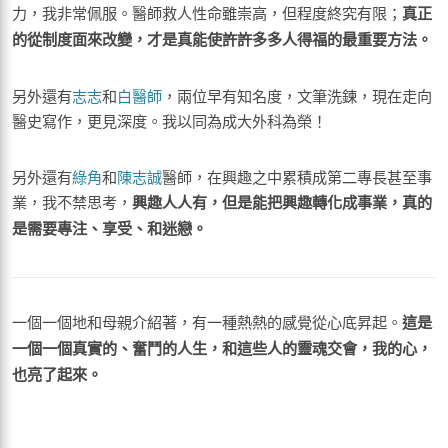
力，我非常佩服。醫師救人性命雖崇高，但程度終究有限；
真正
的從制度面來改變，才是真能使許許多多人得福的最重要方法。
另外還有
志志
和
白醫師
，兩位早有知名度，文筆洗鍊，現在走向
醫史寫作，更見深度。我以同為成大外科為榮！
另外還有
綠角
和
陳志誠
醫師，在興趣之中累積成第二專長甚至事
業，我不禁思考，
興趣人人有，但是能把興趣轉化成事業，真的
是需要專注、享受、和迷戀。
一個一個地和母親介紹著，有一種熱熱的感覺從心底昇起。
這是
一個一個真實的、奮鬥的人生，和這些人的靈魂交會，我的心，
也亮了起來。