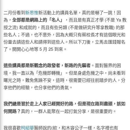
二月份看到
新思惟
新活動上的講員名單，真的是嚇了一跳！因
為，
全部都是網路上的「名人」
，而且是有真正才學 (不是 Ya 教
授之流) 和成就的，而且有些另類 (不是做研究升等拿教職) 的那
些名人；不過，也不意外，因為大概只有蔡校長才有這個眼光和
份量去請這些人和請得到這些人。所以下刀後，立馬去匯錢報名
了。開開心心地等 5 月 25 到來。
這些講員都是新觀念的啟發者，新路的先驅者
。面對醫界的困
境，我一直以為「危機即轉機」。但是身處危機之中，尚未看到
曙光之時，難免焦躁不安，這時，很需要已經往前踏步的人，分
享他們的經驗，也分享他們的勇氣。
我們總是習於走上人家已經開好的路，但是現在路到盡頭，該如
何開路？
真的，一群人能聚在一起打氣分享，是很重要的。
我很喜歡
柯紹華
醫師說的(欸，和木容公子一樣，名字裡也有