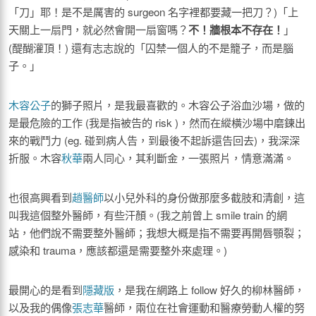
「刀」耶！是不是厲害的 surgeon 名字裡都要藏一把刀？)「上
天關上一扇門，就必然會開一扇窗嗎？
不！牆根本不存在！
」
(醍醐灌頂！) 還有志志說的「囚禁一個人的不是籠子，而是腦
子。」
木容公子
的獅子照片，是我最喜歡的。木容公子浴血沙場，做的
是最危險的工作 (我是指被告的 risk )，然而在縱橫沙場中磨鍊出
來的戰鬥力 (eg. 碰到病人告，到最後不起訴還告回去)，我深深
折服。木容
秋華
兩人同心，其利斷金，一張照片，情意滿滿。
也很高興看到
趙醫師
以小兒外科的身份做那麼多截肢和清創，這
叫我這個整外醫師，有些汗顏。(我之前曾上 smile train 的網
站，他們說不需要整外醫師；我想大概是指不需要再開唇顎裂；
感染和 trauma，應該都還是需要整外來處理。)
最開心的是看到
隱藏版
，是我在網路上 follow 好久的柳林醫師，
以及我的偶像
張志華
醫師，兩位在社會運動和醫療勞動人權的努