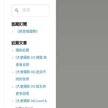
追蹤訂閱
《新思惟國際》
近期文章
攝影紀實
[大會攝影 07] 頒獎 與
會後合照
[大會攝影 06] 走向不
同的世界
[大會攝影 05] 給生命
更多回憶
[大會攝影 04] Lunch &