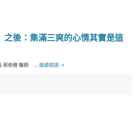
》之後：集滿三爽的心情其實是這
 蔡依橙 醫師 …
繼續閱讀
→