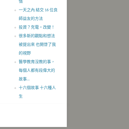
情
一天之內 結交 16 位良
師益友的方法
投資？充電。改變！
很多新的觀點和想法
被提出來 也開啓了我
的視野
醫學教育沒教的事，
每個人都有段偉大的
故事…
十六個故事 十六種人
生