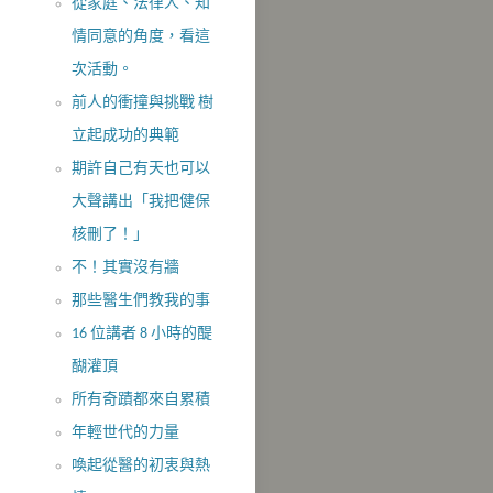
從家庭、法律人、知
情同意的角度，看這
次活動。
前人的衝撞與挑戰 樹
立起成功的典範
期許自己有天也可以
大聲講出「我把健保
核刪了！」
不！其實沒​有牆
那些醫生們教我的事
16 位講者 8 小時的醍
醐灌頂
所有奇蹟都來自累積
年輕世代的力量
喚起從醫的初衷與熱