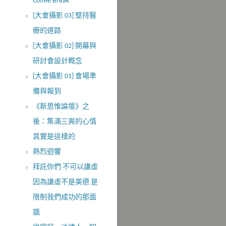
Coffee Break
[大會攝影 03] 堅持醫
療的道路
[大會攝影 02] 開幕與
研討會設計概念
[大會攝影 01] 會場準
備與報到
《新思惟論壇》之
後：集滿三爽的心情
其實是這樣的
熱烈迴響
拜託你們 不可以謙虛
因為謙虛不是美德 是
限制我們成功的那面
牆