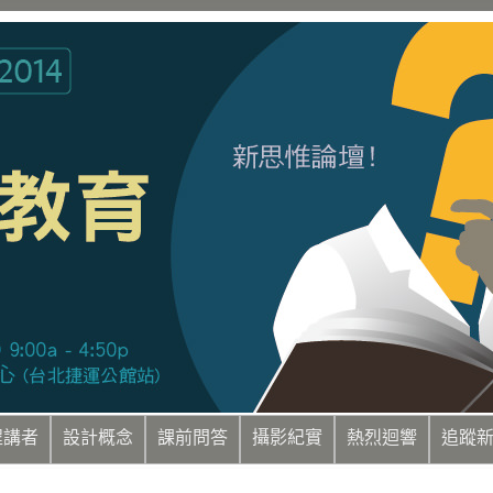
程講者
設計概念
課前問答
攝影紀實
熱烈迴響
追蹤