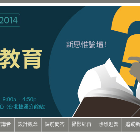
程講者
設計概念
課前問答
攝影紀實
熱烈迴響
追蹤