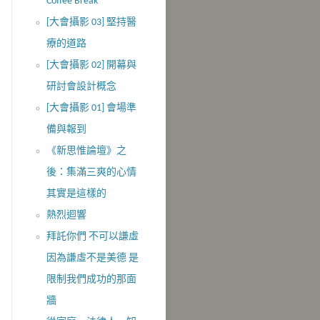
Coffee Break
[大會攝影 03] 堅持醫
療的道路
[大會攝影 02] 開幕與
研討會設計概念
[大會攝影 01] 會場準
備與報到
《新思惟論壇》之
後：集滿三爽的心情
其實是這樣的
熱烈迴響
拜託你們 不可以謙虛
因為謙虛不是美德 是
限制我們成功的那面
牆