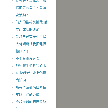
從家庭、法律人、知
情同意的角度，看這
次活動。
前人的衝撞與挑戰 樹
立起成功的典範
期許自己有天也可以
大聲講出「我把健保
核刪了！」
不！其實沒​有牆
那些醫生們教我的事
16 位講者 8 小時的醍
醐灌頂
所有奇蹟都來自累積
年輕世代的力量
喚起從醫的初衷與熱