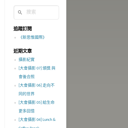
追蹤訂閱
《新思惟國際》
近期文章
攝影紀實
[大會攝影 07] 頒獎 與
會後合照
[大會攝影 06] 走向不
同的世界
[大會攝影 05] 給生命
更多回憶
[大會攝影 04] Lunch &