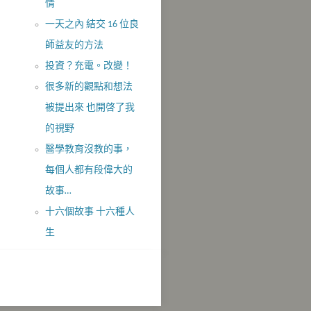
情
一天之內 結交 16 位良
師益友的方法
投資？充電。改變！
很多新的觀點和想法
被提出來 也開啓了我
的視野
醫學教育沒教的事，
每個人都有段偉大的
故事…
十六個故事 十六種人
生