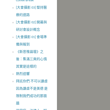
Coffee Break
[大會攝影 03] 堅持醫
療的道路
[大會攝影 02] 開幕與
研討會設計概念
[大會攝影 01] 會場準
備與報到
《新思惟論壇》之
後：集滿三爽的心情
其實是這樣的
熱烈迴響
拜託你們 不可以謙虛
因為謙虛不是美德 是
限制我們成功的那面
牆