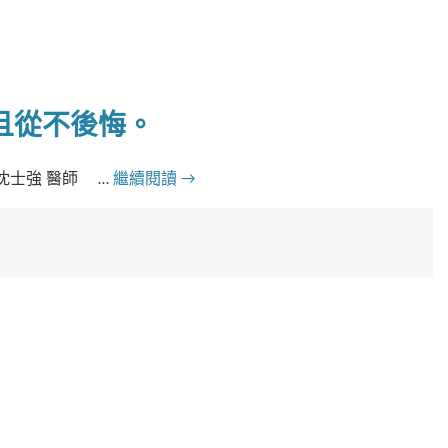
且從不後悔。
沈士強 醫師 …
繼續閱讀
→