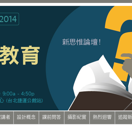
程講者
設計概念
課前問答
攝影紀實
熱烈迴響
追蹤