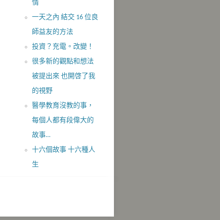
情
一天之內 結交 16 位良
師益友的方法
投資？充電。改變！
很多新的觀點和想法
被提出來 也開啓了我
的視野
醫學教育沒教的事，
每個人都有段偉大的
故事…
十六個故事 十六種人
生