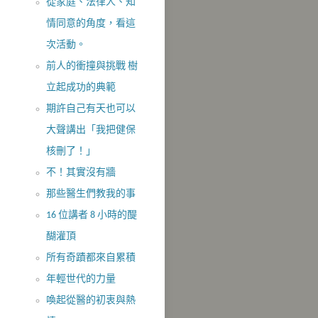
從家庭、法律人、知
情同意的角度，看這
次活動。
前人的衝撞與挑戰 樹
立起成功的典範
期許自己有天也可以
大聲講出「我把健保
核刪了！」
不！其實沒​有牆
那些醫生們教我的事
16 位講者 8 小時的醍
醐灌頂
所有奇蹟都來自累積
年輕世代的力量
喚起從醫的初衷與熱