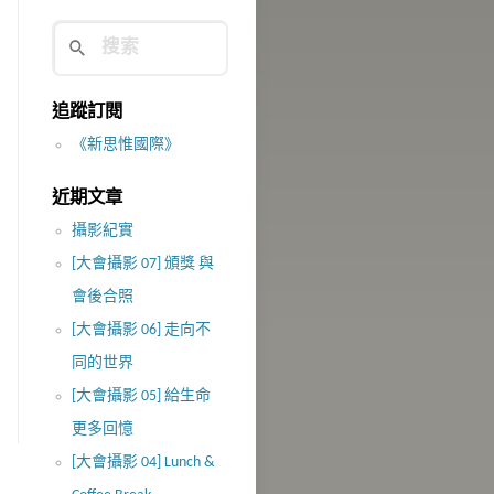
追蹤訂閱
《新思惟國際》
近期文章
攝影紀實
[大會攝影 07] 頒獎 與
會後合照
[大會攝影 06] 走向不
同的世界
[大會攝影 05] 給生命
更多回憶
[大會攝影 04] Lunch &