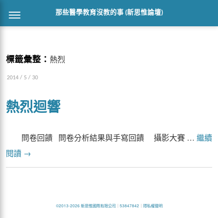
那些醫學教育沒教的事 (新思惟論壇)
標籤彙整：
熱烈
2014 / 5 / 30
熱烈迴響
問卷回饋 問卷分析結果與手寫回饋 攝影大賽 …
繼續
閱讀
→
©2013-2026 新思惟國際有限公司
｜
53847842
｜
隱私權聲明