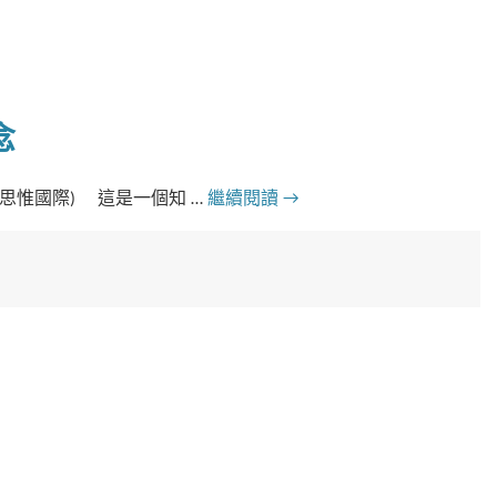
念
新思惟國際) 這是一個知 …
繼續閱讀
→