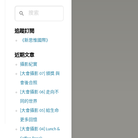
追蹤訂閱
《新思惟國際》
近期文章
攝影紀實
[大會攝影 07] 頒獎 與
會後合照
[大會攝影 06] 走向不
同的世界
[大會攝影 05] 給生命
更多回憶
[大會攝影 04] Lunch &