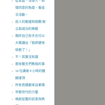
從家庭、法律人、知
情同意的角度，看這
次活動。
前人的衝撞與挑戰 樹
立起成功的典範
期許自己有天也可以
大聲講出「我把健保
核刪了！」
不！其實沒​有牆
那些醫生們教我的事
16 位講者 8 小時的醍
醐灌頂
所有奇蹟都來自累積
年輕世代的力量
喚起從醫的初衷與熱