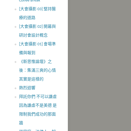
Coffee Break
[大會攝影 03] 堅持醫
療的道路
[大會攝影 02] 開幕與
研討會設計概念
[大會攝影 01] 會場準
備與報到
《新思惟論壇》之
後：集滿三爽的心情
其實是這樣的
熱烈迴響
拜託你們 不可以謙虛
因為謙虛不是美德 是
限制我們成功的那面
牆