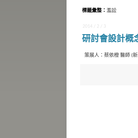
標籤彙整：
濫訟
2014 / 2 / 3
研討會設計概
策展人：蔡依橙 醫師 (