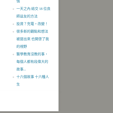
情
一天之內 結交 16 位良
師益友的方法
投資？充電。改變！
很多新的觀點和想法
被提出來 也開啓了我
的視野
醫學教育沒教的事，
每個人都有段偉大的
故事…
十六個故事 十六種人
生