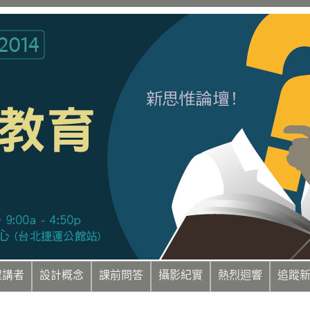
程講者
設計概念
課前問答
攝影紀實
熱烈迴響
追蹤