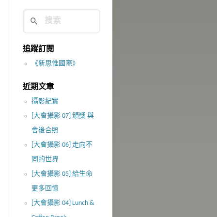
追蹤訂閱
《新思惟國際》
近期文章
攝影紀實
[大會攝影 07] 頒獎 與
會後合照
[大會攝影 06] 走向不
同的世界
[大會攝影 05] 給生命
更多回憶
[大會攝影 04] Lunch &