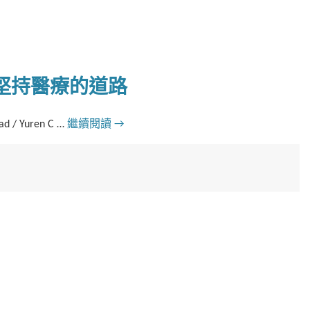
] 堅持醫療的道路
d / Yuren C …
繼續閱讀
→