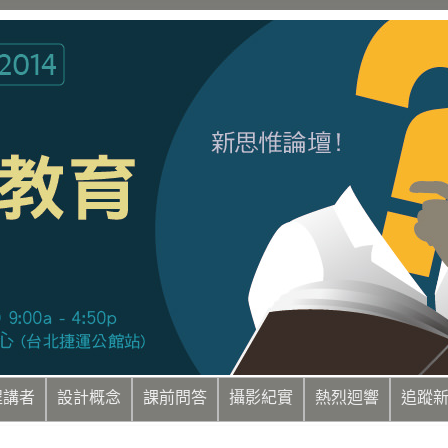
程講者
設計概念
課前問答
攝影紀實
熱烈迴響
追蹤