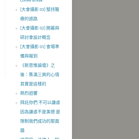
Coffee Break
[大會攝影 03] 堅持醫
療的道路
[大會攝影 02] 開幕與
研討會設計概念
[大會攝影 01] 會場準
備與報到
《新思惟論壇》之
後：集滿三爽的心情
其實是這樣的
熱烈迴響
拜託你們 不可以謙虛
因為謙虛不是美德 是
限制我們成功的那面
牆