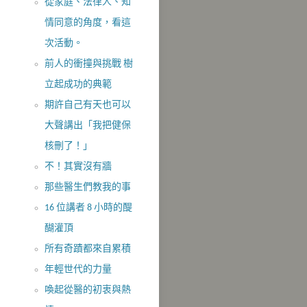
從家庭、法律人、知
情同意的角度，看這
次活動。
前人的衝撞與挑戰 樹
立起成功的典範
期許自己有天也可以
大聲講出「我把健保
核刪了！」
不！其實沒​有牆
那些醫生們教我的事
16 位講者 8 小時的醍
醐灌頂
所有奇蹟都來自累積
年輕世代的力量
喚起從醫的初衷與熱