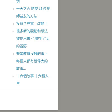
情
一天之內 結交 16 位良
師益友的方法
投資？充電。改變！
很多新的觀點和想法
被提出來 也開啓了我
的視野
醫學教育沒教的事，
每個人都有段偉大的
故事…
十六個故事 十六種人
生