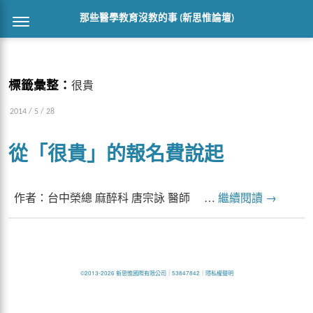
那些醫學教育沒教的事 (新思惟論壇)
標籤彙整：
很貴
2014 / 5 / 28
從「很貴」的報名費說起
作者：台中榮總 麻醉科 唐宗詠 醫師 …
繼續閱讀
→
©2013-2026 新思惟國際有限公司
｜
53847842
｜
隱私權聲明