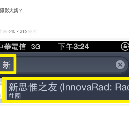
攝影大獎？
小為
640 × 216
像素