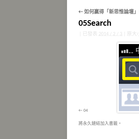
←
如何贏得「新思惟論壇」
05Search
|
已發表
2014 / 2 / 3
|
原大
04
將
永久鏈結
加入書籤。