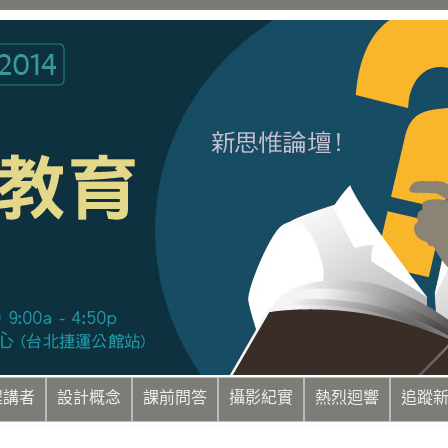
程講者
設計概念
課前問答
攝影紀實
熱烈迴響
追蹤