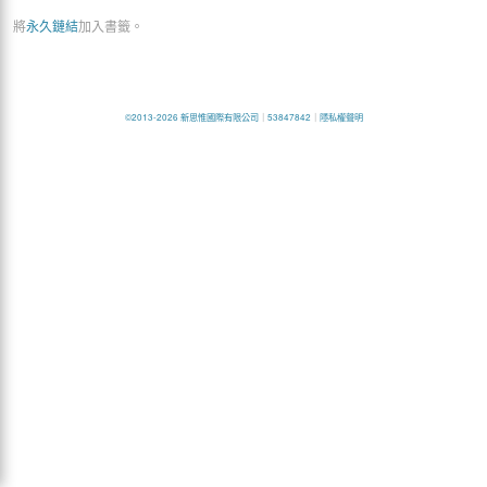
將
永久鏈結
加入書籤。
©2013-2026 新思惟國際有限公司
｜
53847842
｜
隱私權聲明