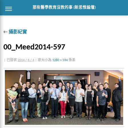
那些醫學教育沒教的事 (新思惟論壇)
←
攝影紀實
00_Meed2014-597
|
已發表
2014 / 6 / 4
|
原大小為
1280 × 594
像素