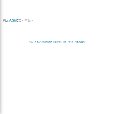
將
永久鏈結
加入書籤。
©2013-2026 新思惟國際有限公司
｜
53847842
｜
隱私權聲明