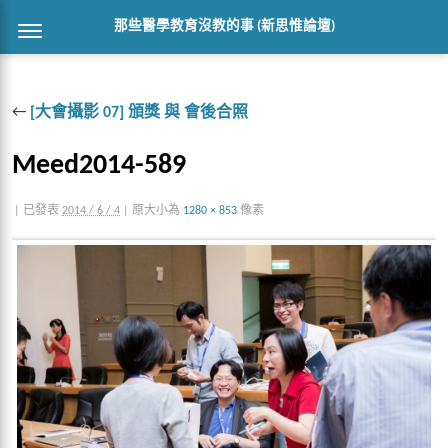
那些醫學教育沒教的事 (新思惟論壇)
←
[大會攝影 07] 頒獎 與 會後合照
Meed2014-589
|
已發表
2014 / 6 / 4
|
原大小為
1280 × 853
像素