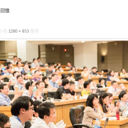
多回憶
小為
1280 × 853
像素