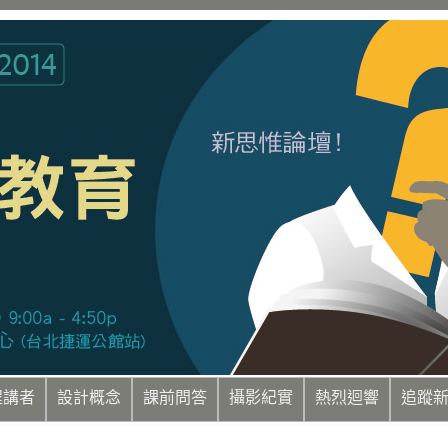
程講者
設計概念
課前問答
攝影紀實
熱烈迴響
追蹤