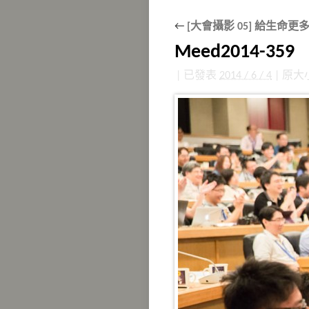
←
[大會攝影 05] 給生命更
Meed2014-359
|
已發表
2014 / 6 / 4
|
原大