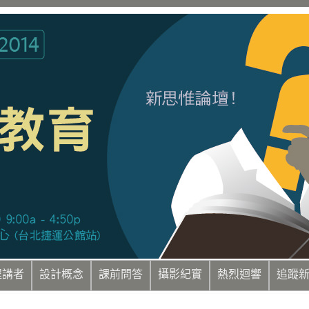
程講者
設計概念
課前問答
攝影紀實
熱烈迴響
追蹤